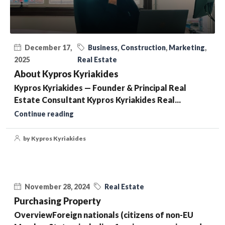
December 17,
Business
,
Construction
,
Marketing
,
2025
Real Estate
About Kypros Kyriakides
Kypros Kyriakides — Founder & Principal Real
Estate Consultant Kypros Kyriakides Real...
Continue reading
by Kypros Kyriakides
November 28, 2024
Real Estate
Purchasing Property
OverviewForeign nationals (citizens of non-EU