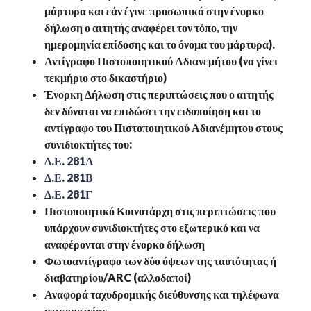
μάρτυρα και εάν έγινε προσωπικά στην ένορκο
δήλωση ο αιτητής αναφέρει τον τόπο, την
ημερομηνία επίδοσης και το όνομα του μάρτυρα).
Αντίγραφο Πιστοποιητικού Αδιανεμήτου (να γίνει
τεκμήριο στο δικαστήριο)
Ένορκη Δήλωση στις περιπτώσεις που ο αιτητής
δεν δύναται να επιδώσει την ειδοποίηση και το
αντίγραφο του Πιστοποιητικού Αδιανέμητου στους
συνιδιοκτήτες του:
Δ.Ε. 281Α
Δ.Ε. 281Β
Δ.Ε. 281Γ
Πιστοποιητικό Κοινοτάρχη στις περιπτώσεις που
υπάρχουν συνιδιοκτήτες στο εξωτερικό και να
αναφέρονται στην ένορκο δήλωση
Φωτοαντίγραφο των δύο όψεων της ταυτότητας ή
διαβατηρίου/ARC (αλλοδαποί)
Αναφορά ταχυδρομικής διεύθυνσης και τηλέφωνα
επικοινωνίας