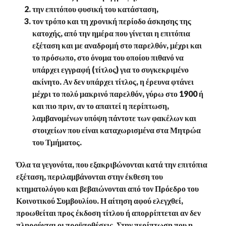
την επιτόπου φυσική του κατάσταση,
τον τρόπο και τη χρονική περίοδο άσκησης της
κατοχής, από την ημέρα που γίνεται η επιτόπια
εξέταση και με αναδρομή στο παρελθόν, μέχρι και
το πρόσωπο, στο όνομα του οποίου πιθανό να
υπάρχει εγγραφή (τίτλος) για το συγκεκριμένο
ακίνητο. Αν δεν υπάρχει τίτλος, η έρευνα φτάνει
μέχρι το πολύ μακρινό παρελθόν, γύρω στο 1900 ή
και πιο πριν, αν το απαιτεί η περίπτωση,
λαμβανομένων υπόψη πάντοτε των φακέλων και
στοιχείων που είναι καταχωρισμένα στα Μητρώα
του Τμήματος.
Όλα τα γεγονότα, που εξακριβώνονται κατά την επιτόπια
εξέταση, περιλαμβάνονται στην έκθεση του
κτηματολόγου και βεβαιώνονται από τον Πρόεδρο του
Κοινοτικού Συμβουλίου. Η αίτηση αφού ελεγχθεί,
προωθείται προς έκδοση τίτλου ή απορρίπτεται αν δεν
πληρούνται οι προϋποθέσεις. Στην περίπτωση που η