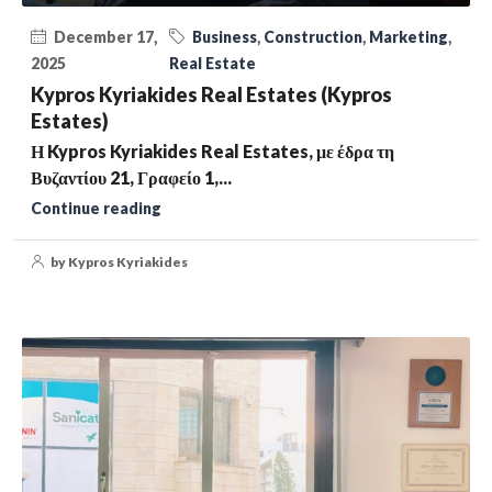
December 17,
Business
,
Construction
,
Marketing
,
2025
Real Estate
Kypros Kyriakides Real Estates (Kypros
Estates)
Η Kypros Kyriakides Real Estates, με έδρα τη
Βυζαντίου 21, Γραφείο 1,...
Continue reading
by Kypros Kyriakides