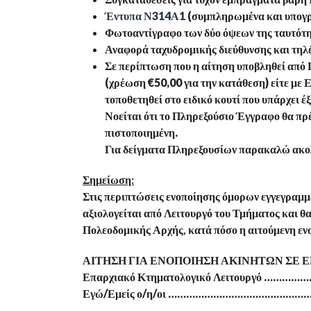
Έντυπα Ν314Α1
(συμπληρωμένα και υπογ
Φωτοαντίγραφο των δύο όψεων της ταυτότη
Αναφορά ταχυδρομικής διεύθυνσης και τηλ
Σε περίπτωση που η αίτηση υποβληθεί από 
(χρέωση €50,00 για την κατάθεση) είτε με 
τοποθετηθεί στο ειδικό κουτί που υπάρχει 
Νοείται ότι το Πληρεξούσιο Έγγραφο θα πρ
πιστοποιημένη.
Για δείγματα Πληρεξουσίων παρακαλώ ακο
Σημείωση:
Στις περιπτώσεις ενοποίησης όμορων εγγεγραμμέ
αξιολογείται από Λειτουργό του Τμήματος και θ
Πολεοδομικής Αρχής, κατά πόσο η αιτούμενη εν
ΑΙΤΗΣΗ ΓΙΑ ΕΝΟΠΟΙΗΣΗ ΑΚΙΝΗΤΩΝ ΣΕ Ε
Επαρχιακό Κτηματολογικό Λειτουργό ……………
Εγώ/Εμείς ο/η/οι …………………………………
…………………………………………………………………