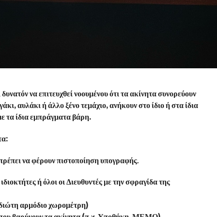
δυνατόν να επιτευχθεί νοουμένου ότι τα ακίνητα συνορεύουν
άκι, αυλάκι ή άλλο ξένο τεμάχιο, ανήκουν στο ίδιο ή στα ίδια
με τα ίδια εμπράγματα βάρη.
τα:
 πρέπει να φέρουν πιστοποίηση υπογραφής.
διοκτήτες ή όλοι οι Διευθυντές με την σφραγίδα της
ιδιώτη αρμόδιο χωρομέτρη)
 που βαρύνουν τα ακίνητα (π.χ. Υποθήκη, ΜΕΜΟ)