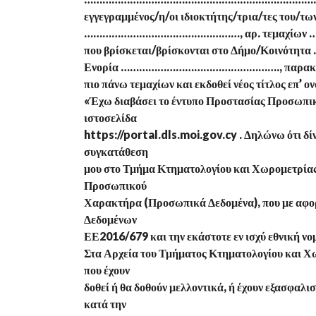
εγγεγραμμένος/η/οι ιδιοκτήτης/τρια/τες του/
……………………………………………, αρ. τεμαχίων 
που βρίσκεται/βρίσκονται στο Δήμο/Κ
Ενορία ……………………………………………., παρακαλώ/ο
πιο πάνω τεμαχίων και εκδοθεί νέος τίτλος επ’ ο
«Έχω διαβάσει το έντυπο Προστασίας Προσωπικ
ιστοσελίδα
https://portal.dls.moi.gov.cy . Δηλώνω ότι δί
συγκατάθεση
μου στο Τμήμα Κτηματολογίου και Χωρομετρίας,
Προσωπικού
Χαρακτήρα (Προσωπικά Δεδομένα), που με αφο
Δεδομένων
ΕΕ2016/679 και την εκάστοτε εν ισχύ εθνική νο
Στα Αρχεία του Τμήματος Κτηματολογίου και Χω
που έχουν
δοθεί ή θα δοθούν μελλοντικά, ή έχουν εξασφαλισ
κατά την