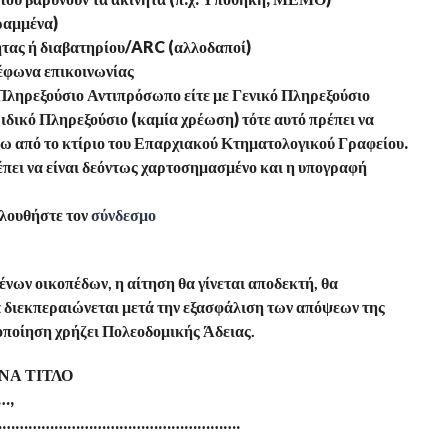
ραμμένα)
τας ή διαβατηρίου/ARC (αλλοδαποί)
έφωνα επικοινωνίας
Πληρεξούσιο Αντιπρόσωπο είτε με Γενικό Πληρεξούσιο
Ειδικό Πληρεξούσιο (καμία χρέωση) τότε αυτό πρέπει να
έξω από το κτίριο του Επαρχιακού Κτηματολογικού Γραφείου.
έπει να είναι δεόντως χαρτοσημασμένο και η υπογραφή
λουθήστε τον
σύνδεσμο
νων οικοπέδων, η αίτηση θα γίνεται αποδεκτή, θα
α διεκπεραιώνεται μετά την εξασφάλιση των απόψεων της
οποίηση χρήζει Πολεοδομικής Άδειας.
ΝΑ ΤΙΤΛΟ
…,
……………………………………………………….
……………………………………………………